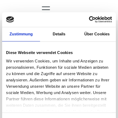
Zustimmung
Details
Über Cookies
AirParkOne is an investor and
operator in European airport
Diese Webseite verwendet Cookies
Wir verwenden Cookies, um Inhalte und Anzeigen zu
car parking
personalisieren, Funktionen für soziale Medien anbieten
zu können und die Zugriffe auf unsere Website zu
analysieren. Außerdem geben wir Informationen zu Ihrer
Verwendung unserer Website an unsere Partner für
soziale Medien, Werbung und Analysen weiter. Unsere
Partner führen diese Informationen möglicherweise mit
weiteren Daten zusammen, die Sie ihnen bereitgestellt
haben oder die sie im Rahmen Ihrer Nutzung der Dienste
gesammelt haben.