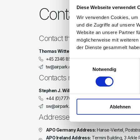
Contact
Diese Webseite verwendet 
Wir verwenden Cookies, um I
und die Zugriffe auf unsere 
Website an unsere Partner fü
Contact the Management
möglicherweise mit weiteren
der Dienste gesammelt habe
Thomas Wittenborg
+45 2346 8500
Einwilligungsauswahl
tw@airpark.one
Notwendig
Contacts related to the Investme
Stephen J. Williams
+44 (0)7770 833 737
sw@airpark.one
Ablehnen
Addresses
APO Germany Address:
Hanse-Viertel, Postst
APO Ireland Address:
Termini Building, 3 Arkle